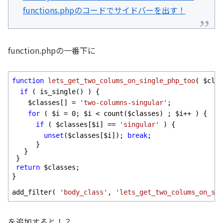
functions.phpのコードでサイドバーを出す！
function.phpの一番下に
function
lets_get_two_colums_on_single_php_too
( $clas
if
 ( is_single() ) {

    $classes[] = 
'two-columns-singular'
;

for
 ( $i = 
0
; $i < count($classes) ; $i++ ) {

if
 ( $classes[$i] == 
'singular'
 ) {

unset
($classes[$i]); 
break
; 

      }

   }

 }

return
 $classes; 

}

add_filter( 
'body_class'
, 
'lets_get_two_colums_on_sin
を追加すると！？