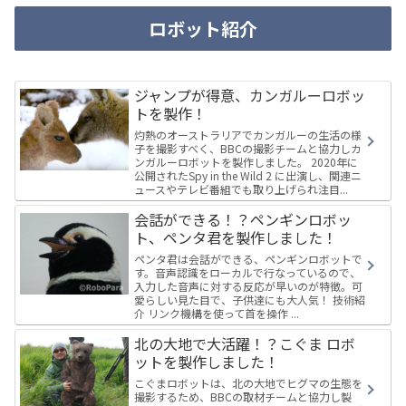
ロボット紹介
ジャンプが得意、カンガルーロボッ
トを製作！
灼熱のオーストラリアでカンガルーの生活の様
子を撮影すべく、BBCの撮影チームと協力しカ
ンガルーロボットを製作しました。 2020年に
公開されたSpy in the Wild 2 に出演し、関連ニ
ュースやテレビ番組でも取り上げられ注目...
会話ができる！？ペンギンロボッ
ト、ペンタ君を製作しました！
ペンタ君は会話ができる、ペンギンロボットで
す。音声認識をローカルで行なっているので、
入力した音声に対する反応が早いのが特徴。可
愛らしい見た目で、子供達にも大人気！ 技術紹
介 リンク機構を使って首を操作 ...
北の大地で大活躍！？こぐま ロボ
ットを製作しました！
こぐまロボットは、北の大地でヒグマの生態を
撮影するため、BBCの取材チームと協力し製