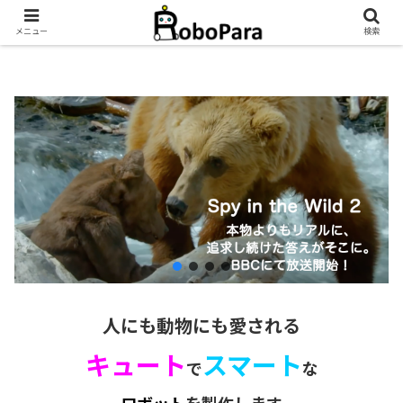
メニュー
検索
人にも動物にも愛される
キュート
スマート
で
な
ロボット
を製作します