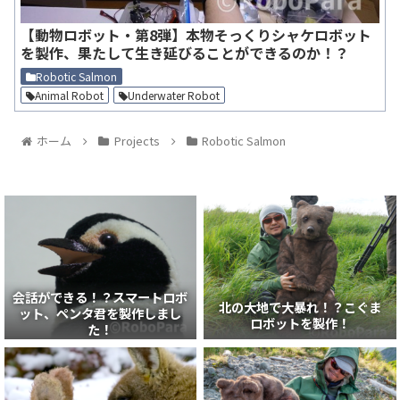
【動物ロボット・第8弾】本物そっくりシャケロボット
を製作、果たして生き延びることができるのか！？
Robotic Salmon
Animal Robot
Underwater Robot
ホーム
Projects
Robotic Salmon
会話ができる！？スマートロボ
北の大地で大暴れ！？こぐま
ット、ペンタ君を製作しまし
ロボットを製作！
た！