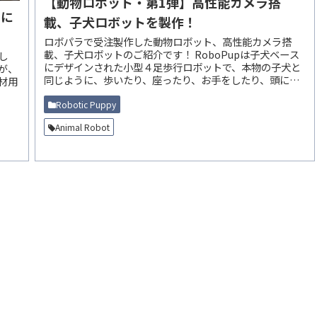
【動物ロボット・第1弾】高性能カメラ搭
 に
載、子犬ロボットを製作！
ロボパラで受注製作した動物ロボット、高性能カメラ搭
載、子犬ロボットのご紹介です！ RoboPupは子犬ベース
まし
にデザインされた小型４足歩行ロボットで、本物の子犬と
同じように、歩いたり、座ったり、お手をしたり、頭に取
り付けられたカメラでス...
Robotic Puppy
Animal Robot