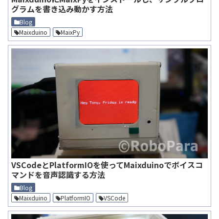
グラムを書き込み動かす方法
Blog
Maixduino
MaixPy
VSCodeとPlatformIOを使ってMaixduinoでボイスコ
マンドを音声認識する方法
Blog
Maixduino
PlatformIO
VSCode